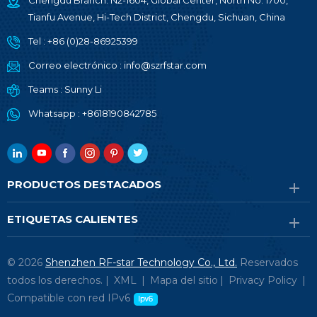
Chengdu Branch: N2-1604, Global Center, North No. 1700,
Tianfu Avenue, Hi-Tech District, Chengdu, Sichuan, China
Tel :
+86 (0)28-86925399
Correo electrónico :
info@szrfstar.com
Teams :
Sunny Li
Whatsapp :
+8618190842785
PRODUCTOS DESTACADOS
ETIQUETAS CALIENTES
© 2026
Shenzhen RF-star Technology Co., Ltd.
Reservados
todos los derechos. |
XML
|
Mapa del sitio
|
Privacy Policy
|
Compatible con red IPv6