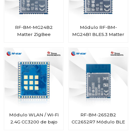
RF-BM-MG24B2
Módulo RF-BM-
Matter ZigBee
MG24B1 BLE5.3 Matter
OpenThread BLE
ZigBee Thread
módulo
EFR32MG24
multiprotocolo
EFR32MG24
Módulo WLAN / Wi-Fi
RF-BM-2652B2
2.4G CC3200 de bajo
CC2652R7 Módulo BLE
consumo RF-WM-
de rosca ZigBee