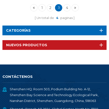
RF-BM-2652P1
1
2
4
3
Un total de
4
paginas
CATEGORÍAS
NUEVOS PRODUCTOS
CONTÁCTENOS
Shenzhen HQ: Room 503, Podium Building No. A-12,
Shenzhen Bay Science and Technology Ecological Park,
Nanshan District, Shenzhen, Guangdong, China, 518063