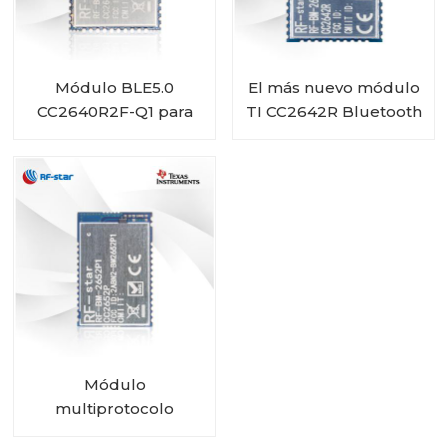
Módulo BLE5.0
El más nuevo módulo
CC2640R2F-Q1 para
TI CC2642R Bluetooth
automoción RF-BM-
5.2 de bajo consumo
4077B2
RF-BM-2642B2
Módulo
multiprotocolo
CC2652P certificado