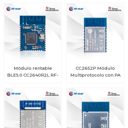
3200B3
Matter
Módulo rentable
CC2652P Módulo
BLE5.0 CC2640R2L RF-
Multiprotocolo con PA
BM-4077B1L
y 1 MB Flash integrado
RF-BM-2652P3