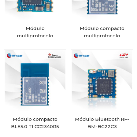
Módulo
Módulo compacto
multiprotocolo
multiprotocolo
CC2340R5 RF-BM-
CC2340R5 RF-BM-
2340C2 con tamaño
2340A2I con IPEX
mini
Módulo compacto
Módulo Bluetooth RF-
BLE5.0 TI CC2340R5
BM-BG22C3
RF-BM-2340A2
EFR32BG22