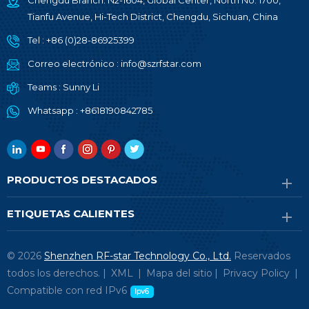
Chengdu Branch: N2-1604, Global Center, North No. 1700,
Tianfu Avenue, Hi-Tech District, Chengdu, Sichuan, China
Tel :
+86 (0)28-86925399
Correo electrónico :
info@szrfstar.com
Teams :
Sunny Li
Whatsapp :
+8618190842785
PRODUCTOS DESTACADOS
ETIQUETAS CALIENTES
© 2026
Shenzhen RF-star Technology Co., Ltd.
Reservados
todos los derechos. |
XML
|
Mapa del sitio
|
Privacy Policy
|
Compatible con red IPv6