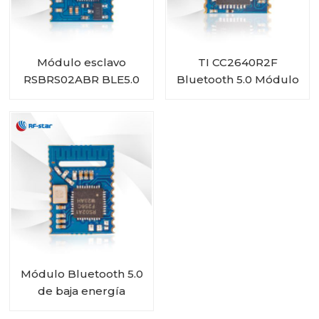
Módulo esclavo
TI CC2640R2F
RSBRS02ABR BLE5.0
Bluetooth 5.0 Módulo
de bajo consumo RF-
BM-4044B4
Módulo Bluetooth 5.0
de baja energía
RSBRS02AA de alto