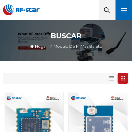
BUSCAR
Hogar
/
Módulo De Rf Más Barato