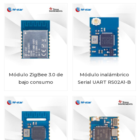
Módulo ZigBee 3.0 de
Módulo inalámbrico
bajo consumo
Serial UART RS02A1-B
CC2340R5 Bluetooth
Chip BLE5.0
5.3 fácil de usar RF-
RSBRS02ABRI
BM-2340T1