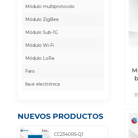
Módulo multiprotocolo
Módulo ZigBee
Módulo Sub-1G
Módulo Wi-Fi
Módulo LoRa
M
Faro
b
llave electrónica
nó
B
dis
con
l
NUEVOS PRODUCTOS
ne
CC2340R5-Q1
di