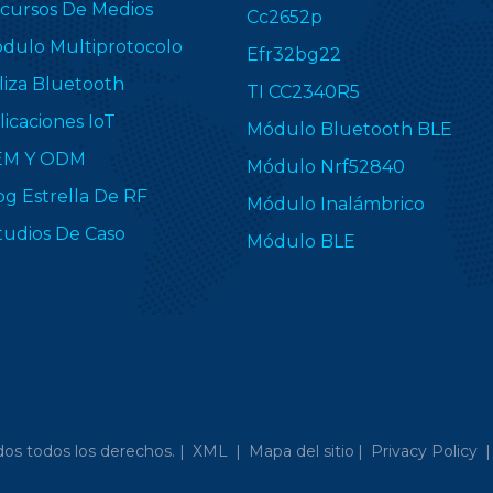
cursos De Medios
Cc2652p
dulo Multiprotocolo
Efr32bg22
liza Bluetooth
TI CC2340R5
licaciones IoT
Módulo Bluetooth BLE
EM Y ODM
Módulo Nrf52840
og Estrella De RF
Módulo Inalámbrico
tudios De Caso
Módulo BLE
os todos los derechos. |
XML
|
Mapa del sitio
|
Privacy Policy