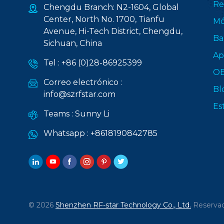
Re
Chengdu Branch: N2-1604, Global
Center, North No. 1700, Tianfu
Mó
Avenue, Hi-Tech District, Chengdu,
Ba
Sichuan, China
Ap
Tel :
+86 (0)28-86925399
O
Correo electrónico :
Bl
info@szrfstar.com
Es
Teams :
Sunny Li
Whatsapp :
+8618190842785
© 2026
Shenzhen RF-star Technology Co., Ltd.
Reservad