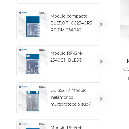
Módulo compacto
BLE5.0 TI CC2340R5
RF-BM-2340A2
Módulo RF-BM-
2340B1I BLE5.3
c
y
fre
CC1352P7 Módulo
8
inalámbrico
multiprotocolo sub-1
apl
GHz y 2,4 GHz RF-
TI1352P2
Módulo RF-BM-