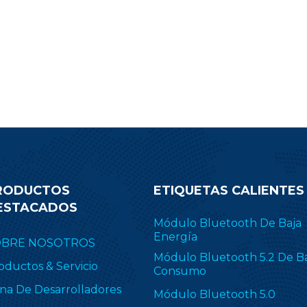
sensores. Elija el transceptor y
ansmisor RF-SM-1077B1 de 868
 - 915 MHz para simplificar sus
dispositivos finales.
RODUCTOS
ETIQUETAS CALIENTES
ESTACADOS
Módulo Bluetooth De Baja
Energía
OBRE NOSOTROS
Módulo Bluetooth 5.2 De B
oductos & Servicio
Consumo
na De Desarrolladores
Módulo Bluetooth 5.0