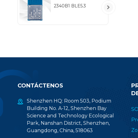
2340B1 BLE5.3
tr
MHz
CONTÁCTENOS
P
D
Shenzhen HQ: Room 503, Podium
Building No. A-12, Shenzhen Bay
S
Science and Technology Ecological
Pr
Park, Nanshan District, Shenzhen,
Zo
Guangdong, China, 518063