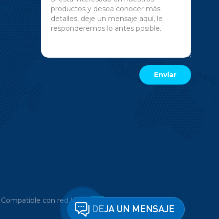
|
Compatible con red IPv6
DEJA UN MENSAJE