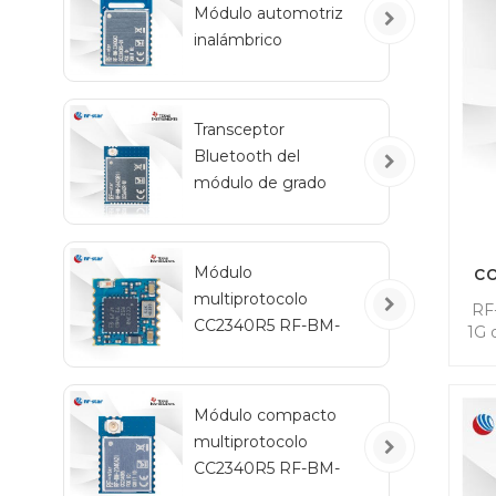
Módulo automotriz
inalámbrico
Bluetooth de bajo
consumo RF-BM-
2340QB1
Transceptor
Bluetooth del
módulo de grado
automotriz RF-star
CC2642R-Q1 para
vehículos
c
Módulo
multiprotocolo
4
RF
CC2340R5 RF-BM-
1G 
2340C2 con tamaño
4
C
mini
mer
Módulo compacto
127
multiprotocolo
tr
CC2340R5 RF-BM-
2340A2I con IPEX