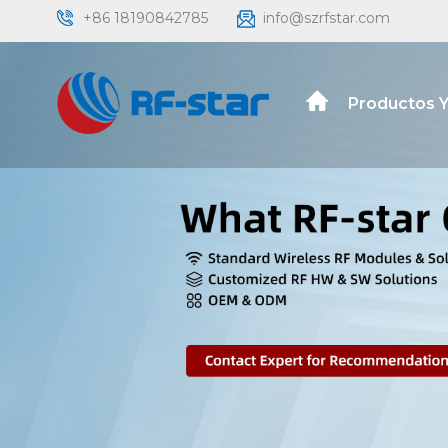
+86 18190842785
info@szrfstar.com
Productos Y