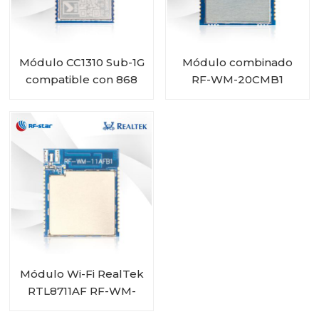
Módulo CC1310 Sub-1G
Módulo combinado
compatible con 868
RF-WM-20CMB1
MHz y 915 MHz RF-SM-
RTL8720CM Wi-Fi BT
1077B1
Módulo Wi-Fi RealTek
RTL8711AF RF-WM-
11AFB1