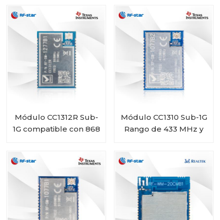
ND04C
1277B2
Módulo CC1312R Sub-
Módulo CC1310 Sub-1G
1G compatible con 868
Rango de 433 MHz y
MHz 915 MHz 920
470 MHz RF-SM-
MHz RF-SM-1277B1
1077B2