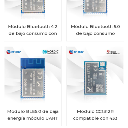
Módulo Bluetooth 4.2
Módulo Bluetooth 5.0
de bajo consumo con
de bajo consumo
chip nórdico nRF51822
alimentado por
RF-BM-ND01
batería con SoC
nórdico nRF52810 RF-
BM-ND04CI
Módulo BLE5.0 de baja
Módulo CC1312R
energía módulo UART
compatible con 433
nRF52810 RF-BM-
MHz 450 MHz RF-SM-