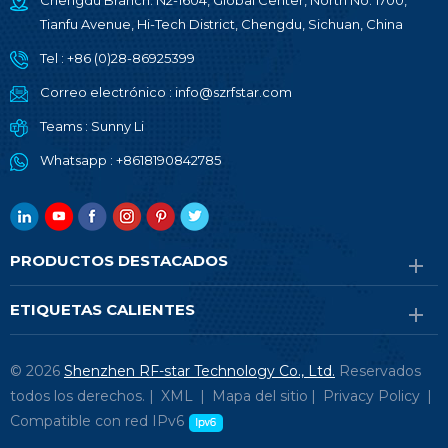
Chengdu Branch: N2-1604, Global Center, North No. 1700,
Tianfu Avenue, Hi-Tech District, Chengdu, Sichuan, China
Tel :
+86 (0)28-86925399
Correo electrónico :
info@szrfstar.com
Teams :
Sunny Li
Whatsapp :
+8618190842785
PRODUCTOS DESTACADOS
ETIQUETAS CALIENTES
© 2026
Shenzhen RF-star Technology Co., Ltd.
Reservados
todos los derechos. |
XML
|
Mapa del sitio
|
Privacy Policy
|
Compatible con red IPv6