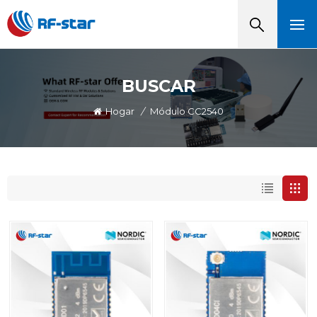
BUSCAR
Hogar
/
Módulo CC2540