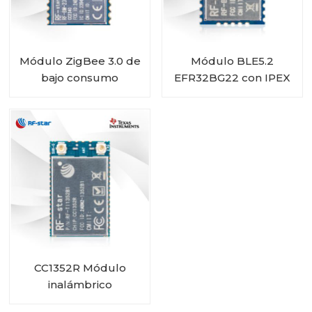
Módulo ZigBee 3.0 de
Módulo BLE5.2
bajo consumo
EFR32BG22 con IPEX
CC2340R5 Bluetooth
RF-BM-BG22A1I
5.3 fácil de usar RF-
BM-2340T1
CC1352R Módulo
inalámbrico
multiprotocolo sub-1