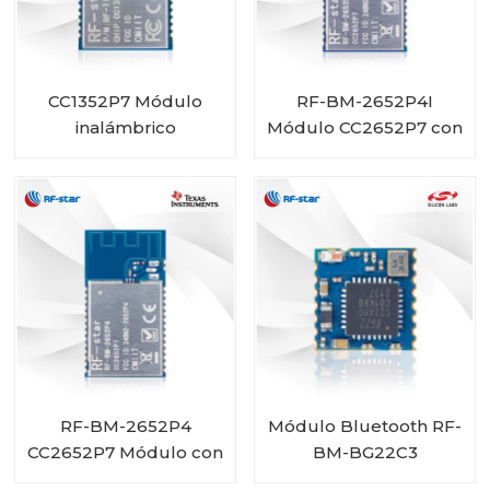
CC1352P7 Módulo
RF-BM-2652P4I
inalámbrico
Módulo CC2652P7 con
multiprotocolo sub-1
PA integrada y
GHz y 2,4 GHz RF-
conector IPEX
TI1352P2
RF-BM-2652P4
Módulo Bluetooth RF-
CC2652P7 Módulo con
BM-BG22C3
PA integrado
EFR32BG22