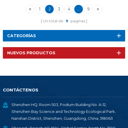
GHz y 2,4 GHz RF-
TI1352B1
1
3
4
9
2
...
Un total de
9
paginas
CATEGORÍAS
NUEVOS PRODUCTOS
CONTÁCTENOS
Shenzhen HQ: Room 503, Podium Building No. A-12,
Shenzhen Bay Science and Technology Ecological Park,
Nanshan District, Shenzhen, Guangdong, China, 518063