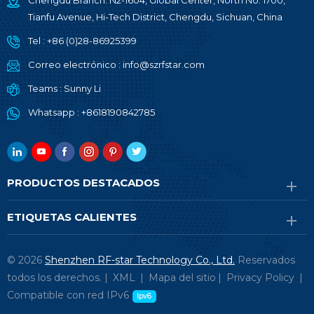
Chengdu Branch: N2-1604, Global Center, North No. 1700,
Tianfu Avenue, Hi-Tech District, Chengdu, Sichuan, China
Tel :
+86 (0)28-86925399
Correo electrónico :
info@szrfstar.com
Teams :
Sunny Li
Whatsapp :
+8618190842785
PRODUCTOS DESTACADOS
ETIQUETAS CALIENTES
© 2026
Shenzhen RF-star Technology Co., Ltd.
Reservados
todos los derechos. |
XML
|
Mapa del sitio
|
Privacy Policy
|
Compatible con red IPv6