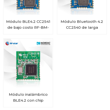
Módulo BLE4.2 CC2541
Módulo Bluetooth 4.2
de bajo costo RF-BM-
CC2540 de larga
S01A
duración de batería
RF-BM-S01
Módulo inalámbrico
BLE4.2 con chip
nórdico nRF51822 RF-