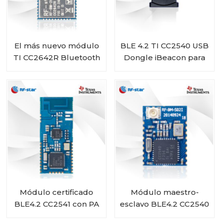
El más nuevo módulo
BLE 4.2 TI CC2540 USB
TI CC2642R Bluetooth
Dongle iBeacon para
5.1 de bajo consumo
publicidad de datos
RF-BM-2642B1
Módulo certificado
Módulo maestro-
BLE4.2 CC2541 con PA
esclavo BLE4.2 CC2540
CC2592 RF-BMPA-
RF-BM-S02I