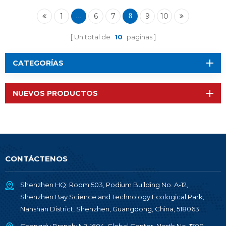
BM-ND02
1
6
7
9
10
...
8
Un total de
10
paginas
CATEGORÍAS
NUEVOS PRODUCTOS
CONTÁCTENOS
Shenzhen HQ: Room 503, Podium Building No. A-12,
Shenzhen Bay Science and Technology Ecological Park,
Nanshan District, Shenzhen, Guangdong, China, 518063