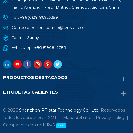
Chengdu Branch: N2-1604, Global Center, North No. 1700,
Tianfu Avenue, Hi-Tech District, Chengdu, Sichuan, China
Tel :
+86 (0)28-86925399
Correo electrónico :
info@szrfstar.com
Teams :
Sunny Li
Whatsapp :
+8618190842785
PRODUCTOS DESTACADOS
ETIQUETAS CALIENTES
© 2026
Shenzhen RF-star Technology Co., Ltd.
Reservados
todos los derechos. |
XML
|
Mapa del sitio
|
Privacy Policy
|
Compatible con red IPv6