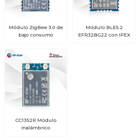
Módulo ZigBee 3.0 de
Módulo BLE5.2
bajo consumo
EFR32BG22 con IPEX
CC2340R5 Bluetooth
RF-BM-BG22A1I
5.3 fácil de usar RF-
BM-2340T1
CC1352R Módulo
inalámbrico
multiprotocolo sub-1