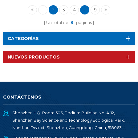
GHz y 2,4 GHz RF-
TI1352B1
1
3
4
9
2
...
Un total de
9
paginas
CATEGORÍAS
NUEVOS PRODUCTOS
CONTÁCTENOS
Shenzhen HQ: Room 503, Podium Building No. A-12,
Shenzhen Bay Science and Technology Ecological Park,
Nanshan District, Shenzhen, Guangdong, China, 518063