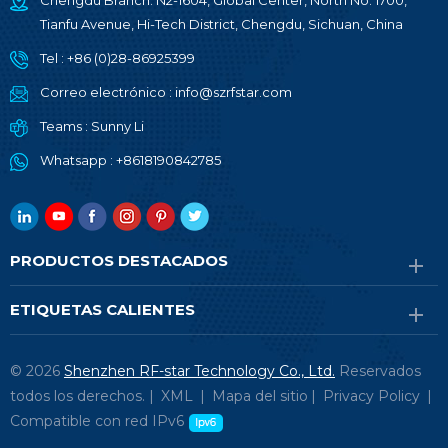
Chengdu Branch: N2-1604, Global Center, North No. 1700,
Tianfu Avenue, Hi-Tech District, Chengdu, Sichuan, China
Tel :
+86 (0)28-86925399
Correo electrónico :
info@szrfstar.com
Teams :
Sunny Li
Whatsapp :
+8618190842785
PRODUCTOS DESTACADOS
ETIQUETAS CALIENTES
© 2026
Shenzhen RF-star Technology Co., Ltd.
Reservados
todos los derechos. |
XML
|
Mapa del sitio
|
Privacy Policy
|
Compatible con red IPv6