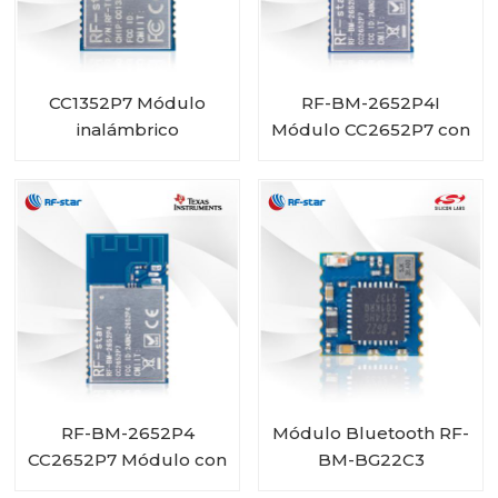
CC1352P7 Módulo
RF-BM-2652P4I
inalámbrico
Módulo CC2652P7 con
multiprotocolo sub-1
PA integrada y
GHz y 2,4 GHz RF-
conector IPEX
TI1352P2
RF-BM-2652P4
Módulo Bluetooth RF-
CC2652P7 Módulo con
BM-BG22C3
PA integrado
EFR32BG22