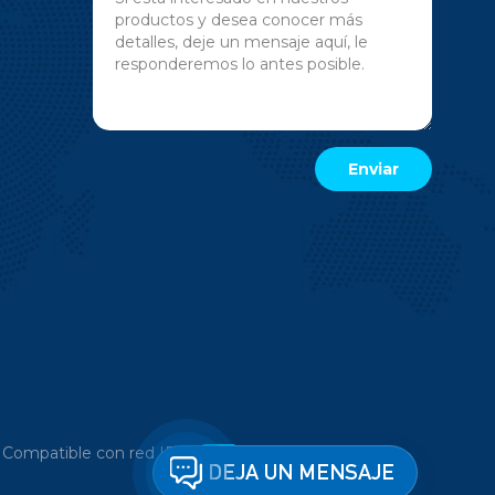
|
Compatible con red IPv6
DEJA UN MENSAJE