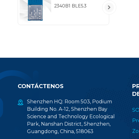
2340B1 BLE5.3
co
par
de 
de 
y d
c
CONTÁCTENOS
P
D
Shenzhen HQ: Room 503, Podium
Building No. A-12, Shenzhen Bay
S
Science and Technology Ecological
Pr
Park, Nanshan District, Shenzhen,
Zo
Guangdong, China, 518063