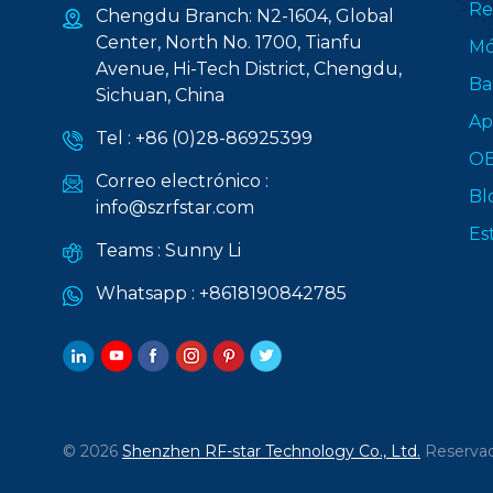
Re
Chengdu Branch: N2-1604, Global
Center, North No. 1700, Tianfu
Mó
Avenue, Hi-Tech District, Chengdu,
Ba
Sichuan, China
Ap
Tel :
+86 (0)28-86925399
O
Correo electrónico :
Bl
info@szrfstar.com
Es
Teams :
Sunny Li
Whatsapp :
+8618190842785
© 2026
Shenzhen RF-star Technology Co., Ltd.
Reservad