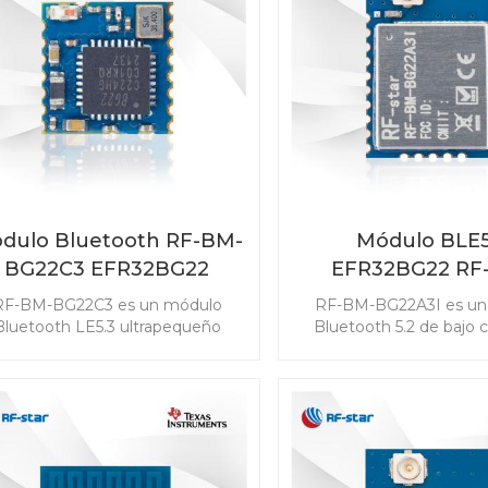
uena opción para simplificar su
RF.
trabajo de diseño.
dulo Bluetooth RF-BM-
Módulo BLE5
BG22C3 EFR32BG22
EFR32BG22 RF
BG22A3I
RF-BM-BG22C3 es un módulo
RF-BM-BG22A3I es un
Bluetooth LE5.3 ultrapequeño
Bluetooth 5.2 de bajo
desarrollado para el diseño de
desarrollado para la ef
soluciones con un tamaño
energética líder en la in
mpacto necesario. El consumo
puede extender la vida
e energía ultrabajo prolonga la
larga de una batería de t
ida útil de una batería de tipo
Este módulo maestro-es
botón. Los potentes recursos
tiene el mejor consumo 
bilitan el módulo con funciones
ultrabajo de su clase. Lo