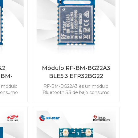
dispositivo Matter.
.2
Módulo RF-BM-BG22A3
-BM-
BLE5.3 EFR32BG22
 módulo
RF-BM-BG22A3 es un módulo
 consumo
Bluetooth 5.3 de bajo consumo
iciencia
desarrollado para la eficiencia
dustria que
energética líder en la industria que
 útil más
puede extender la vida útil más
ipo botón.
larga de una batería de tipo botón.
clavo BLE
Este módulo EFR32BG22 tiene el
de energía
mejor consumo de energía
s potentes
ultrabajo de su clase. Los potentes