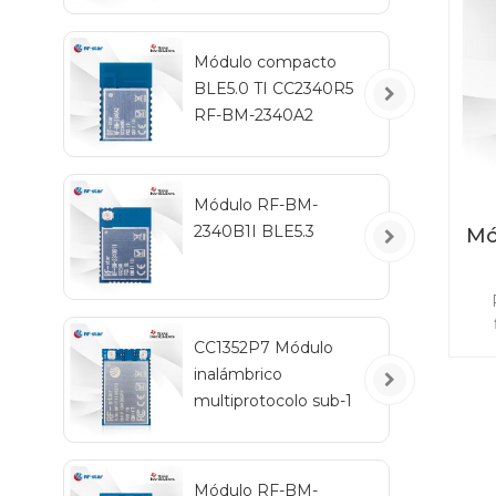
Bl
de 
Módulo compacto
BL
BLE5.0 TI CC2340R5
RF-BM-2340A2
Módulo RF-BM-
2340B1I BLE5.3
Mó
Bl
co
CC1352P7 Módulo
CC2
inalámbrico
multiprotocolo sub-1
80
GHz y 2,4 GHz RF-
TI1352P2
ene
Módulo RF-BM-