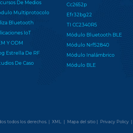
cursos De Medios
Cc2652p
dulo Multiprotocolo
Efr32bg22
liza Bluetooth
TI CC2340R5
licaciones IoT
Módulo Bluetooth BLE
EM Y ODM
Módulo Nrf52840
og Estrella De RF
Módulo Inalámbrico
tudios De Caso
Módulo BLE
os todos los derechos. |
XML
|
Mapa del sitio
|
Privacy Policy