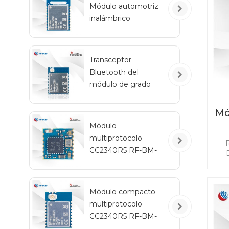
Módulo automotriz
b
inalámbrico
Bluetooth de bajo
consumo RF-BM-
2340QB1
Transceptor
Bluetooth del
módulo de grado
automotriz RF-star
CC2642R-Q1 para
Mó
vehículos
Módulo
multiprotocolo
CC2340R5 RF-BM-
2340C2 con tamaño
mini
co
Módulo compacto
d
multiprotocolo
v
CC2340R5 RF-BM-
ha
2340A2I con IPEX