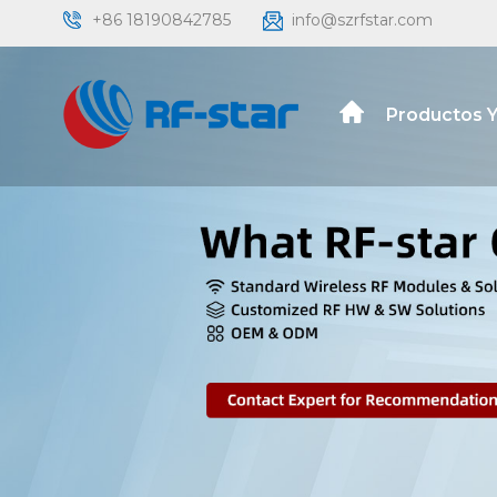
+86 18190842785
info@szrfstar.com
Productos Y