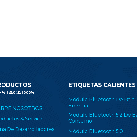
proporcionan una solución de
nectividad inalámbrica perfecta
a sensores inalámbricos, control
iluminación, balizas, seguimiento
activos, electrónica médica, ESL
e automóviles. Mientras tanto, el
ompetitivo módulo de la serie
CC2340 es compatible con los
módulos inalámbricos
convencionales.
RODUCTOS
ETIQUETAS CALIENTES
ESTACADOS
Módulo Bluetooth De Baja
Energía
OBRE NOSOTROS
Módulo Bluetooth 5.2 De B
oductos & Servicio
Consumo
na De Desarrolladores
Módulo Bluetooth 5.0