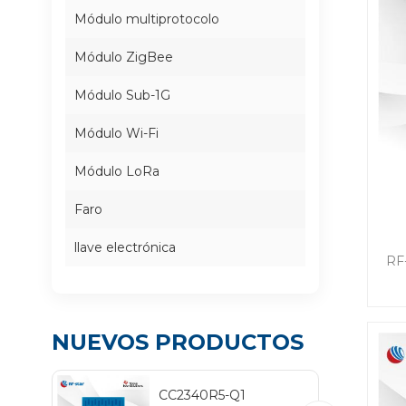
Módulo multiprotocolo
Módulo ZigBee
Módulo Sub-1G
Módulo Wi-Fi
Módulo LoRa
Faro
llave electrónica
mu
RF
mu
GH
GH
NUEVOS PRODUCTOS
co
po
CC2340R5-Q1
a