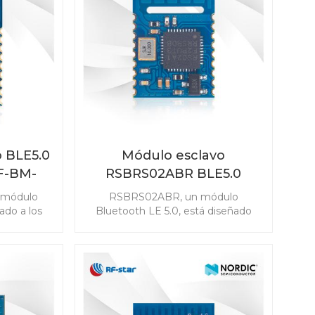
o de su
integrada de alto rendimiento
o BLE RF-
proporcionan una conectividad
2C112.
Bluetooth de bajo costo pero de
alta calidad para diversos
escenarios.
o BLE5.0
Módulo esclavo
F-BM-
RSBRS02ABR BLE5.0
 módulo
RSBRS02ABR, un módulo
ado a los
Bluetooth LE 5.0, está diseñado
imiento de
para aplicaciones rentables. Los
módulo de
periféricos del 7816 T-0 y los
atisfacer
infrarrojos habilitan el módulo de
a amplia
puerto serie aplicado en el control
leccione el
remoto del hogar inteligente.
4044B2
Comience el desarrollo de su
ión de
producto con el módulo