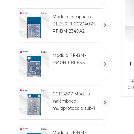
tar
d
mó
Módulo compacto
BLE5.0 TI CC2340R5
RF-BM-2340A2
Módulo RF-BM-
2340B1I BLE5.3
T
c
RF
pil
CC1352P7 Módulo
po
inalámbrico
multiprotocolo sub-1
ali
GHz y 2,4 GHz RF-
el 
TI1352P2
40
Módulo RF-BM-