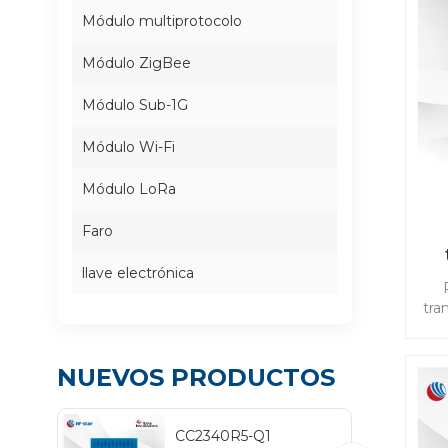
Módulo multiprotocolo
Módulo ZigBee
Módulo Sub-1G
Módulo Wi-Fi
Módulo LoRa
Faro
llave electrónica
p
tra
o
baj
NUEVOS PRODUCTOS
Zi
pat
e
CC2340R5-Q1
se