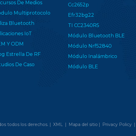
cursos De Medios
Cc2652p
dulo Multiprotocolo
Efr32bg22
liza Bluetooth
TI CC2340R5
licaciones IoT
Módulo Bluetooth BLE
EM Y ODM
Módulo Nrf52840
og Estrella De RF
Módulo Inalámbrico
tudios De Caso
Módulo BLE
os todos los derechos. |
XML
|
Mapa del sitio
|
Privacy Policy