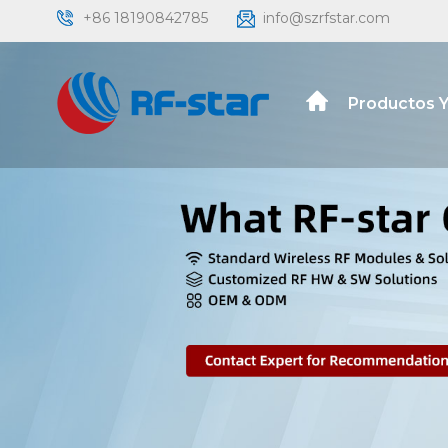
+86 18190842785
info@szrfstar.com
Productos Y