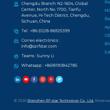
Re
Chengdu Branch: N2-1604, Global
Center, North No. 1700, Tianfu
Mó
Avenue, Hi-Tech District, Chengdu,
Ba
Sichuan, China
Ap
Tel :
+86 (0)28-86925399
O
Correo electrónico :
Bl
info@szrfstar.com
Es
Teams :
Sunny Li
Whatsapp :
+8618190842785
© 2026
Shenzhen RF-star Technology Co., Ltd.
Reservad