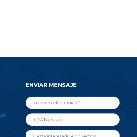
complejos. Comience el desarrollo
de su producto con el módulo BLE
RF-BM-ND08C nRF52810.
ENVIAR MENSAJE
ajo