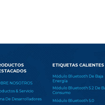
RODUCTOS
ETIQUETAS CALIENTES
ESTACADOS
Módulo Bluetooth De Baja
Energía
OBRE NOSOTROS
Módulo Bluetooth 5.2 De B
oductos & Servicio
Consumo
na De Desarrolladores
Módulo Bluetooth 5.0