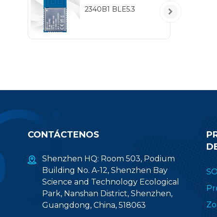
2340B1 BLE5.3
CONTÁCTENOS
P
D
Shenzhen HQ: Room 503, Podium
Building No. A-12, Shenzhen Bay
S
Science and Technology Ecological
Pr
Park, Nanshan District, Shenzhen,
Zo
Guangdong, China, 518063