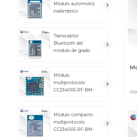
Módulo automotriz
de 
inalámbrico
c
Bluetooth de bajo
consumo RF-BM-
2340QB1
Transceptor
Bluetooth del
módulo de grado
automotriz RF-star
CC2642R-Q1 para
Mó
vehículos
Módulo
multiprotocolo
CC2340R5 RF-BM-
obj
2340C2 con tamaño
a
Bl
mini
que
Módulo compacto
multiprotocolo
inf
CC2340R5 RF-BM-
s
2340A2I con IPEX