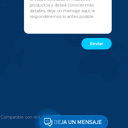
|
Compatible con red IPv6
DEJA UN MENSAJE